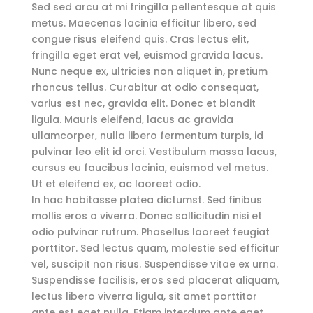
Sed sed arcu at mi fringilla pellentesque at quis
metus. Maecenas lacinia efficitur libero, sed
congue risus eleifend quis. Cras lectus elit,
fringilla eget erat vel, euismod gravida lacus.
Nunc neque ex, ultricies non aliquet in, pretium
rhoncus tellus. Curabitur at odio consequat,
varius est nec, gravida elit. Donec et blandit
ligula. Mauris eleifend, lacus ac gravida
ullamcorper, nulla libero fermentum turpis, id
pulvinar leo elit id orci. Vestibulum massa lacus,
cursus eu faucibus lacinia, euismod vel metus.
Ut et eleifend ex, ac laoreet odio.
In hac habitasse platea dictumst. Sed finibus
mollis eros a viverra. Donec sollicitudin nisi et
odio pulvinar rutrum. Phasellus laoreet feugiat
porttitor. Sed lectus quam, molestie sed efficitur
vel, suscipit non risus. Suspendisse vitae ex urna.
Suspendisse facilisis, eros sed placerat aliquam,
lectus libero viverra ligula, sit amet porttitor
ante est eget nulla. Etiam interdum ante eget