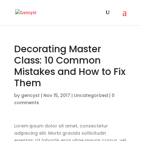
Decorating Master
Class: 10 Common
Mistakes and How to Fix
Them
by
gencyst
|
Nov 15, 2017
|
Uncategorized
|
0
comments
Lorem ipsum dolor sit amet, consectetur
adipiscing elit. Morbi gravida sollicitudin
egestas. Ut lobortis eros vitae mauris cursus, vel